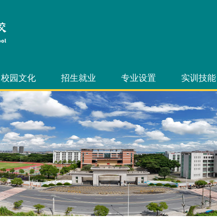
校园文化
招生就业
专业设置
实训技能
文化艺术节
招生信息
中职专业
技能节
技能节
就业信息
三二分段专业
技能竞赛
学生社团
3+证书考试
技能考证
自主招生考试