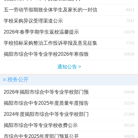
五一劳动节假期致全体学生及家长的一封信
8412
学校采购异议受理渠道公示
7547
2026年春季学期学生返校温馨提示
13379
学校招标采购整治工作投诉举报及意见征集
7701
揭阳市综合中等专业学校2026年寒假致
16638
通知公告 >
¤ 校务公开
2026年揭阳市综合中等专业学校部门预
15046
揭阳市综合中专2025年度质量年度报告
21526
2024年度揭阳市综合中等专业学校部门
27388
揭阳市综合中等专业学校收费公示
35120
市综合中专2025年度部门预算公开
46829