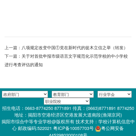
上一篇：
八项规定改变中国①党在新时代的徙木立信之举（转发）
下一篇：
关于对首批申报市级语言文字规范化示范学校的中小学校
进行考查评估的通知
招生电话：0663-8774250 8771891 传真：(0663)8771891 8774250
地址：揭阳市空港经济区空港发展大道南段(渔湖京冈)
揭阳市综合中等专业学校@版权所有 技术支持：学校计算机信息中
心 邮政编码:522021 粤ICP备10057703号
粤公网安备
44529802000108号