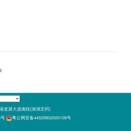
知
经济区空港发展大道南段(渔湖京冈)
3号
粤公网安备44529802000108号