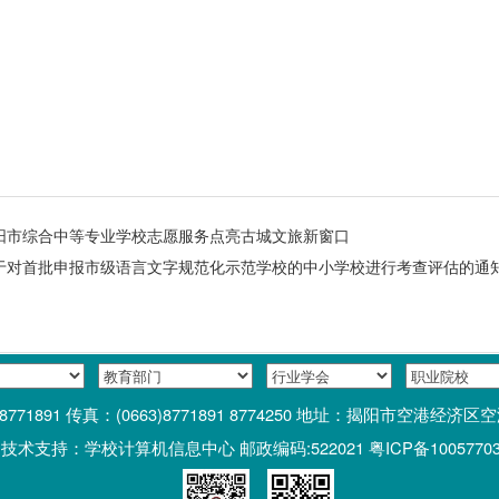
阳市综合中等专业学校志愿服务点亮古城文旅新窗口
于对首批申报市级语言文字规范化示范学校的中小学校进行考查评估的通
0 8771891 传真：(0663)8771891 8774250 地址：揭阳市空港
支持：学校计算机信息中心 邮政编码:522021 粤ICP备1005770