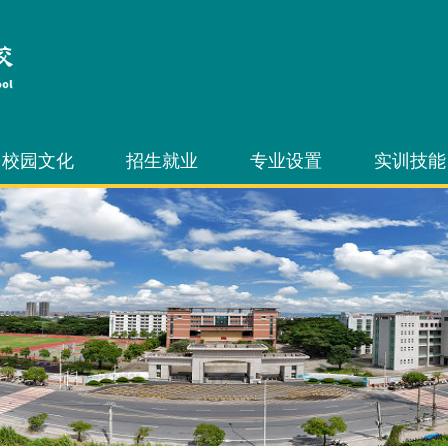
校园文化
招生就业
专业设置
实训技能
文化艺术节
招生信息
中职专业
技能节
技能节
就业信息
三二分段专业
技能竞赛
学生社团
3+证书考试
技能考证
自主招生考试