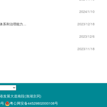
2024/1/10
《习近平著作选读》学习笔记：坚持和完善中国特色社会主义制度、推进国家治理体系和治理能力现代化
2023/12/18
2023/12/6
2023/11/18
经济区空港发展大道南段(渔湖京冈)
3号
粤公网安备44529802000108号