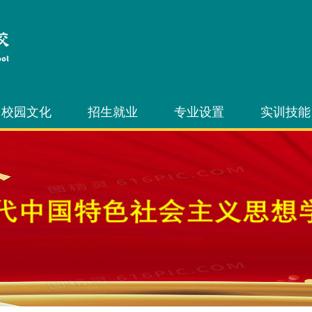
校园文化
招生就业
专业设置
实训技能
文化艺术节
招生信息
中职专业
技能节
技能节
就业信息
三二分段专业
技能竞赛
学生社团
3+证书考试
技能考证
自主招生考试