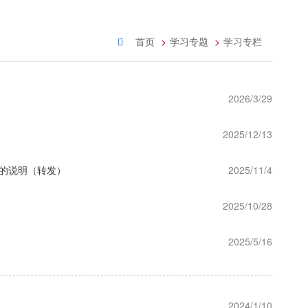
首页
学习专题
学习专栏
2026/3/29
2025/12/13
的说明（转发）
2025/11/4
2025/10/28
2025/5/16
2024/1/10