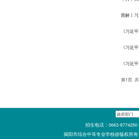
图解丨习
《习近平
《习近平
第1页 
招生电话：0663-877425
揭阳市综合中等专业学校@版权所有 技术