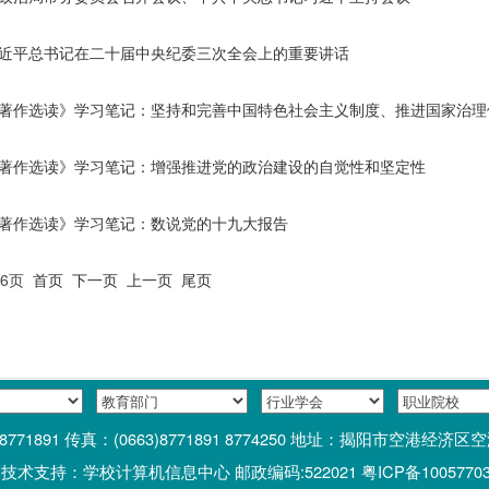
近平总书记在二十届中央纪委三次全会上的重要讲话
著作选读》学习笔记：增强推进党的政治建设的自觉性和坚定性
著作选读》学习笔记：数说党的十九大报告
共6页
首页
下一页
上一页
尾页
0 8771891 传真：(0663)8771891 8774250 地址：揭阳市空港
支持：学校计算机信息中心 邮政编码:522021 粤ICP备1005770