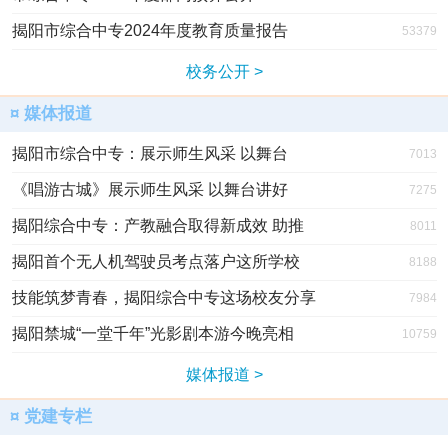
揭阳市综合中专2024年度教育质量报告
53379
校务公开 >
¤ 媒体报道
揭阳市综合中专：展示师生风采 以舞台
7013
《唱游古城》展示师生风采 以舞台讲好
7275
揭阳综合中专：产教融合取得新成效 助推
8011
揭阳首个无人机驾驶员考点落户这所学校
8188
技能筑梦青春，揭阳综合中专这场校友分享
7984
揭阳禁城“一堂千年”光影剧本游今晚亮相
10759
媒体报道 >
¤ 党建专栏