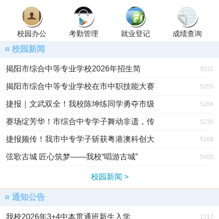
校园办公
考勤管理
就业登记
成绩查询
¤ 校园新闻
揭阳市综合中等专业学校2026年招生简
6511
揭阳市综合中等专业学校在市中职技能大赛
5205
捷报｜文武双全！我校陈坤练同学勇夺市级
5158
赛场绽芳华！市综合中专学子舞动非遗，传
5236
捷报频传！我市中专学子斩获粤港澳科创大
5168
弦歌古城 匠心筑梦——我校“唱游古城”
5405
校园新闻 >
¤ 通知公告
我校2026年3+4中本贯通班新生入学
1717