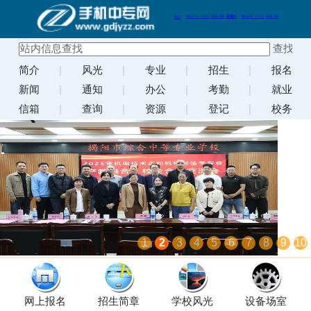
简介
|
风光
|
专业
|
招生
|
报名
新闻
|
通知
|
办公
|
考勤
|
就业
信箱
|
查询
|
资源
|
登记
|
校务
1
2
3
4
5
6
7
8
9
10
网上报名
招生简章
学校风光
设备场室